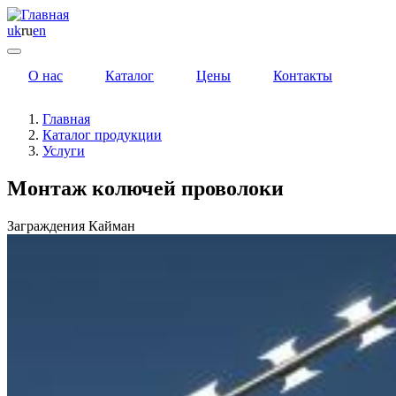
uk
ru
en
О нас
Каталог
Цены
Контакты
Главная
Каталог продукции
Услуги
Монтаж колючей проволоки
Заграждения Кайман