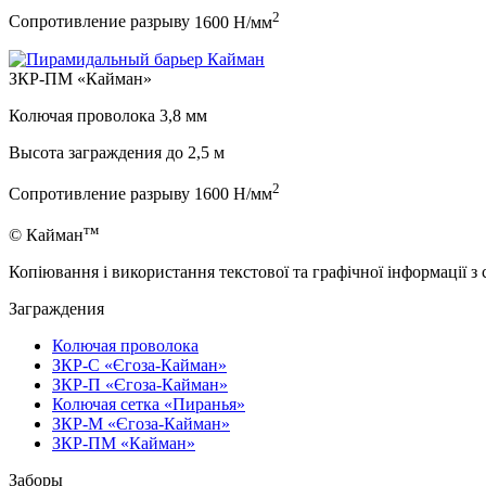
2
Сопротивление разрыву
1600 Н/мм
ЗКР-ПМ «Кайман»
Колючая проволока
3,8 мм
Высота заграждения до
2,5 м
2
Сопротивление разрыву
1600 Н/мм
тм
© Кайман
Копіювання і використання текстової та графічної інформації з
Заграждения
Колючая проволока
ЗКР-С «Єгоза-Кайман»
ЗКР-П «Єгоза-Кайман»
Колючая сетка «Пиранья»
ЗКР-М «Єгоза-Кайман»
ЗКР-ПМ «Кайман»
Заборы