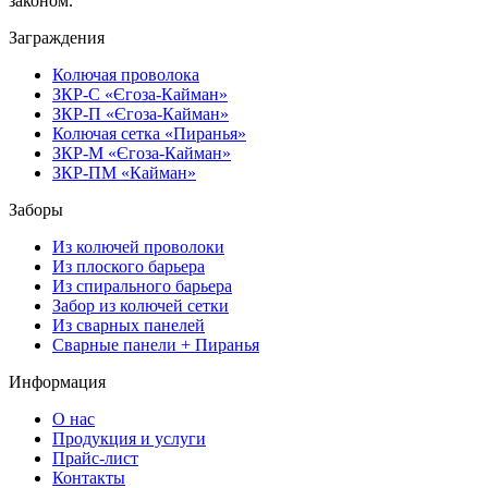
законом.
Заграждения
Колючая проволока
ЗКР-С «Єгоза-Кайман»
ЗКР-П «Єгоза-Кайман»
Колючая сетка «Пиранья»
ЗКР-М «Єгоза-Кайман»
ЗКР-ПМ «Кайман»
Заборы
Из колючей проволоки
Из плоского барьера
Из спирального барьера
Забор из колючей сетки
Из сварных панелей
Сварные панели + Пиранья
Информация
О нас
Продукция и услуги
Прайс-лист
Контакты