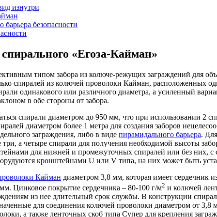
 спирального «Егоза-Кайман»
ективным типом забора из колюче-режущих заграждений для об
лько спиралей из колючей проволоки Кайман, расположенных одн
рали одинакового или различного диаметра, а усиленный вариант
клоном в обе стороны от забора.
аться спирали диаметром до 950 мм, что при использовании 2 сп
иралей диаметром более 1 метра для создания заборов нецелесо
дельного заграждения, либо в виде
пирамидального барьера
. Дл
не три, а четыре спирали для получения необходимой высоты забо
тейнами для нижней и промежуточных спиралей или без них, с
борудуются кронштейнами U или V типа, на них может быть устан
проволоки Кайман
диаметром 3,8 мм, которая имеет сердечник 
2
мм. Цинковое покрытие сердечника – 80-100 г/м
и колючей лент
аждениям из нее длительный срок службы. В конструкции спира
наченные для соединения колючей проволоки диаметром от 3,8 
олоки, а также ленточных скоб типа Супер для крепления загра