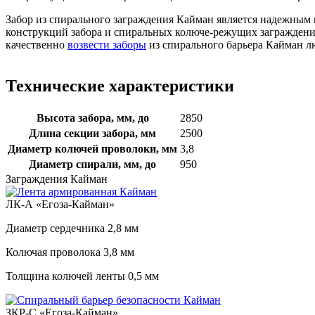
Забор из спирального заграждения Кайман является надежным 
конструкций забора и спиральных колюче-режущих заграждений
качественно
возвести заборы
из спирального барьера Кайман л
Технические характеристики
Высота забора, мм, до
2850
Длина секции забора, мм
2500
Диаметр колючей проволоки, мм
3,8
Диаметр спирали, мм, до
950
Заграждения Кайман
ЛК-А «Егоза-Кайман»
Диаметр сердечника
2,8 мм
Колючая проволока
3,8 мм
Толщина колючей ленты
0,5 мм
ЗКР-С «Егоза-Кайман»