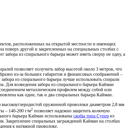
ъектов, расположенных на открытой местности и имеющих
а поверх другой и закрепленных на специальных столбах с
 забора из спирального барьера может иметь сверху не одну, а
иралей позволяет получить забор высотой около 3 метров, что
образно из-за больших габаритов и финансовых соображений –
я забора из спирального барьера лучше использовать спирали
ра. Для возведения забора из спирального барьера Кайман
 соединением металлическим профилем между собой или
овлена как один, так и два спиральных барьера Кайман.
из высокоуглеродистой пружинной проволоки диаметром 2,8 мм
2
ы – 140-200 г/м
позволяет надежно защитить колючую
льного барьера Кайман использованы
скобы типа Супер
из
мм. Закрепление спиральных заграждений Кайман на столбах
ждения к натяжной проволоке.