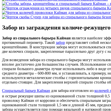
Забор из заграждения колюче-режущего
Забор из спирального барьера Кайман
является наиболее эфф
протяженный периметр. Такой
забор
представляет собой неско
кронштейнами. В конструкции забора могут использоваться спи
две колючих спирали, закрепленные параллельно друг дугу с на
Для возведения забора из спирального барьера могут использов
вполне достаточно для большинства случаев. Использование сп
спирали большого диаметра лучше использовать либо в виде от
среднего диаметра – 600-800 мм, и устанавливать, к примеру, 
используются металлические столбы с горизонтальными кронш
отдельно стоящие. Для закрепления верхней спирали столбы о
Спиральный барьер Кайман
для забора изготовлен из
колючей 
и острые режущие шипы из оцинкованной стали толщиной 0,5 
проволоку Кайман от коррозии и обеспечить спиральным загр
оцинкованной стали толщиной 1,5 мм и длиной 45 мм, предназ
забора осуществляется при помощи вязальной и натяжной пров